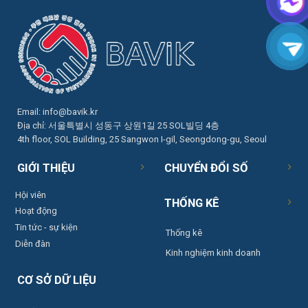
Email:
info@bavik.kr
Địa chỉ: 서울특별시 성동구 상원1길 25 SOL빌딩 4층
4th floor, SOL Building, 25 Sangwon I-gil, Seongdong-gu, Seoul
GIỚI THIỆU
CHUYỂN ĐỔI SỐ
Hội viên
THỐNG KÊ
Hoạt động
Tin tức - sự kiện
Thống kê
Diễn đàn
Kinh nghiệm kinh doanh
CƠ SỞ DỮ LIỆU