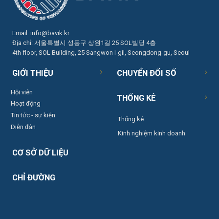
Email:
info@bavik.kr
Địa chỉ: 서울특별시 성동구 상원1길 25 SOL빌딩 4층
4th floor, SOL Building, 25 Sangwon I-gil, Seongdong-gu, Seoul
GIỚI THIỆU
CHUYỂN ĐỔI SỐ
Hội viên
THỐNG KÊ
Hoạt động
Tin tức - sự kiện
Thống kê
Diễn đàn
Kinh nghiệm kinh doanh
CƠ SỞ DỮ LIỆU
CHỈ ĐƯỜNG