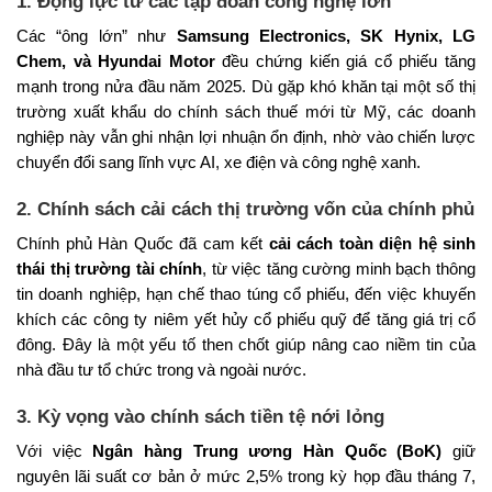
1. Động lực từ các tập đoàn công nghệ lớn
Các “ông lớn” như
Samsung Electronics, SK Hynix, LG
Chem, và Hyundai Motor
đều chứng kiến giá cổ phiếu tăng
mạnh trong nửa đầu năm 2025. Dù gặp khó khăn tại một số thị
trường xuất khẩu do chính sách thuế mới từ Mỹ, các doanh
nghiệp này vẫn ghi nhận lợi nhuận ổn định, nhờ vào chiến lược
chuyển đổi sang lĩnh vực AI, xe điện và công nghệ xanh.
2. Chính sách cải cách thị trường vốn của chính phủ
Chính phủ Hàn Quốc đã cam kết
cải cách toàn diện hệ sinh
thái thị trường tài chính
, từ việc tăng cường minh bạch thông
tin doanh nghiệp, hạn chế thao túng cổ phiếu, đến việc khuyến
khích các công ty niêm yết hủy cổ phiếu quỹ để tăng giá trị cổ
đông. Đây là một yếu tố then chốt giúp nâng cao niềm tin của
nhà đầu tư tổ chức trong và ngoài nước.
3. Kỳ vọng vào chính sách tiền tệ nới lỏng
Với việc
Ngân hàng Trung ương Hàn Quốc (BoK)
giữ
nguyên lãi suất cơ bản ở mức 2,5% trong kỳ họp đầu tháng 7,