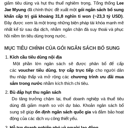
giảm tiêu dùng và hụt thu thuế nghiêm trọng, Tổng thống
Lee
Jae Myung
đã chính thức đề xuất một
gói ngân sách bổ sung
khẩn cấp trị giá khoảng 31,8 nghìn tỉ won (~23,3 tỷ USD)
.
Đây được xem là một trong những biện pháp tài khóa mạnh mẽ
nhất kể từ sau đại dịch, nhằm ngăn chặn đà suy thoái và phục
hồi niềm tin tiêu dùng trong nước.
MỤC TIÊU CHÍNH CỦA GÓI NGÂN SÁCH BỔ SUNG
Kích cầu tiêu dùng nội địa
Một phần lớn ngân sách sẽ được phân bổ để cấp
các
voucher tiêu dùng
,
trợ cấp trực tiếp
cho người dân
thu nhập thấp và mở rộng các
chương trình ưu đãi mua
sắm trong nước
nhằm kích thích chi tiêu.
Bù đắp hụt thu ngân sách
Do tăng trưởng chậm lại, thuế doanh nghiệp và thuế tiêu
dùng đã giảm mạnh so với dự báo. Khoản ngân sách bổ
sung sẽ giúp
ổn định ngân sách quốc gia
và đảm bảo hoạt
động của các dịch vụ công thiết yếu.
Hỗ trợ doanh nghiệp nhỏ và người lao động