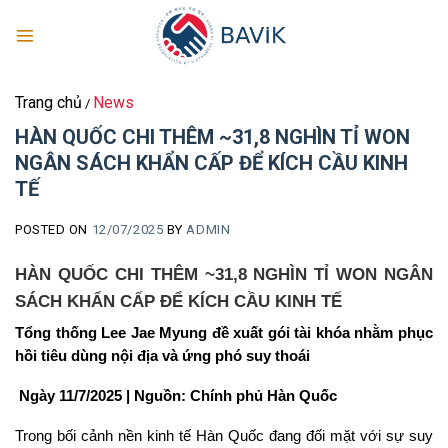
Skip
to
content
Trang chủ
News
/
HÀN QUỐC CHI THÊM ~31,8 NGHÌN TỈ WON
NGÂN SÁCH KHẨN CẤP ĐỂ KÍCH CẦU KINH
TẾ
POSTED ON
12/07/2025
BY
ADMIN
HÀN QUỐC CHI THÊM ~31,8 NGHÌN TỈ WON NGÂN
SÁCH KHẨN CẤP ĐỂ KÍCH CẦU KINH TẾ
Tổng thống Lee Jae Myung đề xuất gói tài khóa nhằm phục
hồi tiêu dùng nội địa và ứng phó suy thoái
Ngày 11/7/2025 | Nguồn: Chính phủ Hàn Quốc
Trong bối cảnh nền kinh tế Hàn Quốc đang đối mặt với sự suy