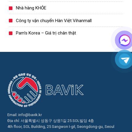
Nhà hàng KHỎE
Công ty vận chuyển Hàn Việt Vihanmall
Pam’s Korea – Giá trị chân thật
Email:
info@bavik.kr
Địa chỉ: 서울특별시 성동구 상원1길 25 SOL빌딩 4층
4th floor, SOL Building, 25 Sangwon I-gil, Seongdong-gu, Seoul