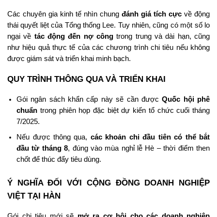
Các chuyên gia kinh tế nhìn chung
đánh giá tích cực
về động
thái quyết liệt của Tổng thống Lee. Tuy nhiên, cũng có một số lo
ngại về
tác động đến nợ công
trong trung và dài hạn, cũng
như hiệu quả thực tế của các chương trình chi tiêu nếu không
được giám sát và triển khai minh bạch.
QUY TRÌNH THÔNG QUA VÀ TRIỂN KHAI
Gói ngân sách khẩn cấp này sẽ cần được
Quốc hội phê
chuẩn
trong phiên họp đặc biệt dự kiến tổ chức cuối tháng
7/2025.
Nếu được thông qua,
các khoản chi đầu tiên có thể bắt
đầu từ tháng 8
, đúng vào mùa nghỉ lễ Hè – thời điểm then
chốt để thúc đẩy tiêu dùng.
Ý NGHĨA ĐỐI VỚI CỘNG ĐỒNG DOANH NGHIỆP
VIỆT TẠI HÀN
Gói chi tiêu mới sẽ
mở ra cơ hội cho các doanh nghiệp