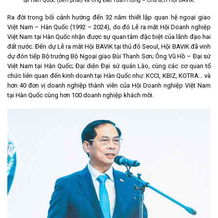
tại Hàn Quốc (Bên phải) và Ông Đào Tuấn Hùng – Chủ tịch Hội BAViK.
Ra đời trong bối cảnh hướng đến 32 năm thiết lập quan hệ ngoại giao
Việt Nam – Hàn Quốc (1992 – 2024), do đó Lễ ra mắt Hội Doanh nghiệp
Việt Nam tại Hàn Quốc nhận được sự quan tâm đặc biệt của lãnh đạo hai
đất nước. Đến dự Lễ ra mắt Hội BAViK tại thủ đô Seoul, Hội BAViK đã vinh
dự đón tiếp Bộ trưởng Bộ Ngoại giao Bùi Thanh Sơn; Ông Vũ Hồ – Đại sứ
Việt Nam tại Hàn Quốc; Đại diện Đại sứ quán Lào, cùng các cơ quan tổ
chức liên quan đến kinh doanh tại Hàn Quốc như: KCCI, KBIZ, KOTRA… và
hơn 40 đơn vị doanh nghiệp thành viên của Hội Doanh nghiệp Việt Nam
tại Hàn Quốc cùng hơn 100 doanh nghiệp khách mời.