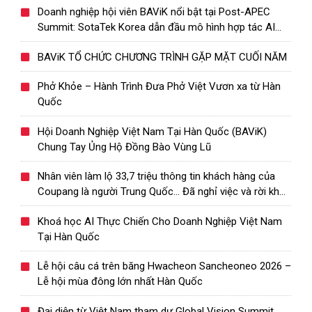
Doanh nghiệp hội viên BAViK nổi bật tại Post-APEC
Summit: SotaTek Korea dẫn đầu mô hình hợp tác AI
Việt – Hàn
BAViK TỔ CHỨC CHƯƠNG TRÌNH GẶP MẶT CUỐI NĂM
Phở Khỏe – Hành Trình Đưa Phở Việt Vươn xa từ Hàn
Quốc
Hội Doanh Nghiệp Việt Nam Tại Hàn Quốc (BAViK)
Chung Tay Ủng Hộ Đồng Bào Vùng Lũ
Nhân viên làm lộ 33,7 triệu thông tin khách hàng của
Coupang là người Trung Quốc… Đã nghỉ việc và rời khỏi
Hàn Quốc
Khoá học AI Thực Chiến Cho Doanh Nghiệp Việt Nam
Tại Hàn Quốc
Lễ hội câu cá trên băng Hwacheon Sancheoneo 2026 –
Lễ hội mùa đông lớn nhất Hàn Quốc
Đại diện từ Việt Nam tham dự Global Vision Summit