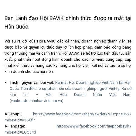
Ban Lãnh đạo Hội BAViK chính thức được ra mắt tại
Hàn Quốc.
Với sự ra đời của Hội BAVIK, các cá nhân, doanh nghiệp thành viên sẽ
được bảo vệ quyền lợi, thúc đẩy lợi ích hợp pháp, đảm bảo công bằng
trong thương mại và cạnh tranh. Hội BAViK sẽ hỗ trợ xúc tiến đầu tư, sản
xuất, phát triển hoạt động kinh doanh cho các hội viên; cung cấp, cập
nhật kiến thức và nâng cao kỹ năng cho hội viên; kết nối và tạo ra cơ hội
kinh doanh cho các hội viên.
Trích nguyên văn bài viết:
Ra mắt Hội Doanh nghiệp Việt Nam tại Hàn
Quốc: Tiền đề cho sự phát triển của doanh nghiệp người Việt tại Xứ sở
kim chi – Văn Hóa Doanh Nhân Việt Nam
(vanhoadoanhnhanvietnam.vn)
►Group:
https://www.facebook.com/share/awderYNZztpneJik/?
mibextid=K35XfP
►Fanpage:
https://www.facebook.com/hiephoibavik?
mibextid=LQQJ4d