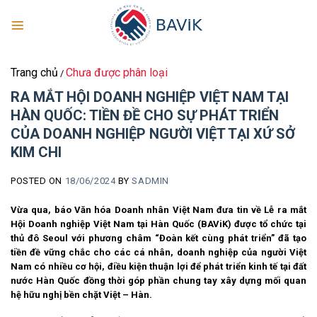
Skip
to
content
Trang chủ
Chưa được phân loại
/
RA MẮT HỘI DOANH NGHIỆP VIỆT NAM TẠI
HÀN QUỐC: TIỀN ĐỀ CHO SỰ PHÁT TRIỂN
CỦA DOANH NGHIỆP NGƯỜI VIỆT TẠI XỨ SỞ
KIM CHI
POSTED ON
18/06/2024
BY
SADMIN
Vừa qua, báo Văn hóa Doanh nhân Việt Nam đưa tin về Lễ ra mắt
Hội Doanh nghiệp Việt Nam tại Hàn Quốc (BAViK) được tổ chức tại
thủ đô Seoul với phương châm “Đoàn kết cùng phát triển” đã tạo
tiền đề vững chắc cho các cá nhân, doanh nghiệp của người Việt
Nam có nhiều cơ hội, điều kiện thuận lợi để phát triển kinh tế tại đất
nước Hàn Quốc đồng thời góp phần chung tay xây dựng mối quan
hệ hữu nghị bền chặt Việt – Hàn.