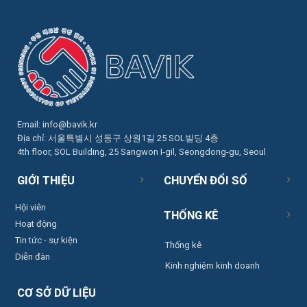
Email:
info@bavik.kr
Địa chỉ: 서울특별시 성동구 상원1길 25 SOL빌딩 4층
4th floor, SOL Building, 25 Sangwon I-gil, Seongdong-gu, Seoul
GIỚI THIỆU
CHUYỂN ĐỔI SỐ
Hội viên
THỐNG KÊ
Hoạt động
Tin tức - sự kiện
Thống kê
Diễn đàn
Kinh nghiệm kinh doanh
CƠ SỞ DỮ LIỆU