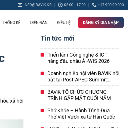
INFO@BAVIK.KR
08:00 - 17:00
+47 900 99 000
THỐNG KÊ
DIỄN ĐÀN
ĐIỀU LỆ
ĐĂNG KÝ GIA NHẬP
Tin tức mới
c
Triển lãm Công nghệ & ICT
hàng đầu châu Á -WIS 2026
Doanh nghiệp hội viên BAViK nổi
bật tại Post-APEC Summit:
SotaTek Korea dẫn đầu mô hình
BAViK TỔ CHỨC CHƯƠNG
hợp tác AI Việt – Hàn
TRÌNH GẶP MẶT CUỐI NĂM
hòa xã hội
Phở Khỏe – Hành Trình Đưa
Phở Việt Vươn xa từ Hàn Quốc