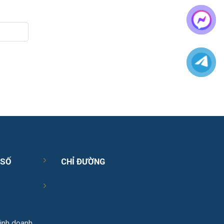
 SỐ
CHỈ ĐƯỜNG
inh doanh