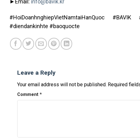
►Email:
info@bavik.kr
#HoiDoanhnghiepVietNamtaiHanQuoc #BAVIK 
#diendankinhte #baoquocte
Leave a Reply
Your email address will not be published.
Required fiel
Comment
*