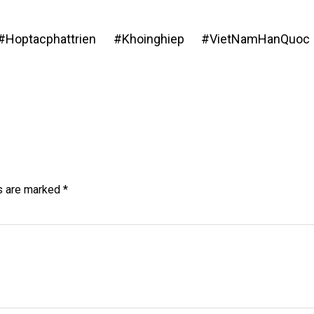
#Hoptacphattrien #Khoinghiep #VietNamHanQuoc
ds are marked
*