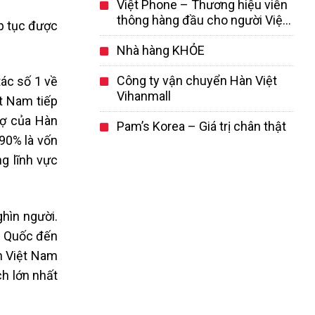
Việt Phone – Thương hiệu viễn
ngành mỹ phẩm Hàn Quốc
thông hàng đầu cho người Việt
ếp tục được
tại Hàn Quốc
Nhà hàng KHỎE
Công ty vận chuyển Hàn Việt
tác số 1 về
Vihanmall
ệt Nam tiếp
rợ của Hàn
Pam’s Korea – Giá trị chân thật
90% là vốn
g lĩnh vực
hìn người.
n Quốc đến
ch Việt Nam
h lớn nhất