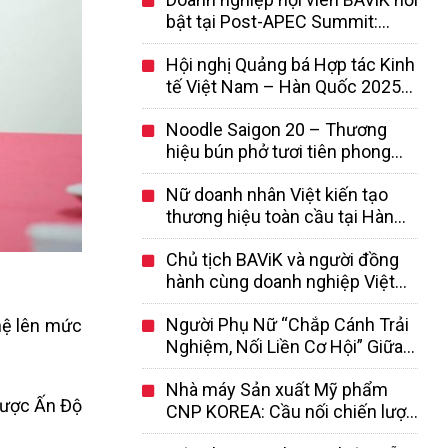
bật tại Post-APEC Summit:
SotaTek Korea dẫn đầu mô hình
Hội nghị Quảng bá Hợp tác Kinh
hợp tác AI Việt – Hàn
tế Việt Nam – Hàn Quốc 2025
sẽ diễn ra tại Seoul ngày
Noodle Saigon 20 – Thương
17/9/2025
hiệu bún phở tươi tiên phong
của người Việt tại Hàn Quốc
Nữ doanh nhân Việt kiến tạo
thương hiệu toàn cầu tại Hàn
Quốc
Chủ tịch BAViK và người đồng
hành cùng doanh nghiệp Việt
Nam tại Hàn Quốc
Người Phụ Nữ “Chắp Cánh Trải
hệ lên mức
Nghiệm, Nối Liền Cơ Hội” Giữa
Việt Nam và Hàn Quốc
Nhà máy Sản xuất Mỹ phẩm
 lược Ấn Độ
CNP KOREA: Cầu nối chiến lược
giữa doanh nghiệp Việt và