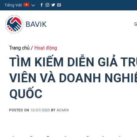
Skip
Tiếng Việt
to
content
G
Trang chủ
/
Hoạt động
TÌM KIẾM DIỄN GIẢ 
VIÊN VÀ DOANH NGHIỆ
QUỐC
POSTED ON
15/07/2025
BY
ADMIN