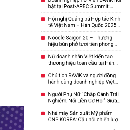
bật tại Post-APEC Summit:
SotaTek Korea dẫn đầu mô hình
Hội nghị Quảng bá Hợp tác Kinh
hợp tác AI Việt – Hàn
tế Việt Nam – Hàn Quốc 2025
sẽ diễn ra tại Seoul ngày
Noodle Saigon 20 – Thương
17/9/2025
hiệu bún phở tươi tiên phong
của người Việt tại Hàn Quốc
Nữ doanh nhân Việt kiến tạo
thương hiệu toàn cầu tại Hàn
Quốc
Chủ tịch BAViK và người đồng
hành cùng doanh nghiệp Việt
Nam tại Hàn Quốc
Người Phụ Nữ “Chắp Cánh Trải
Nghiệm, Nối Liền Cơ Hội” Giữa
Việt Nam và Hàn Quốc
Nhà máy Sản xuất Mỹ phẩm
CNP KOREA: Cầu nối chiến lược
giữa doanh nghiệp Việt và