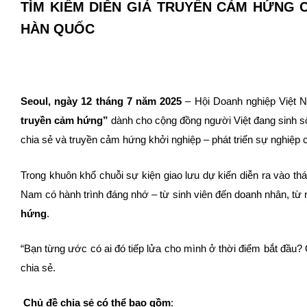
TÌM KIẾM DIỄN GIẢ TRUYỀN CẢM HỨNG C
HÀN QUỐC
Seoul, ngày 12 tháng 7 năm 2025
– Hội Doanh nghiệp Việt N
truyền cảm hứng”
dành cho cộng đồng người Việt đang sinh số
chia sẻ và truyền cảm hứng khởi nghiệp – phát triển sự nghiệp c
Trong khuôn khổ chuỗi sự kiện giao lưu dự kiến diễn ra vào th
Nam có hành trình đáng nhớ – từ sinh viên đến doanh nhân, từ 
hứng
.
“Bạn từng ước có ai đó tiếp lửa cho mình ở thời điểm bắt đầu? 
chia sẻ.
Chủ đề chia sẻ có thể bao gồm
: