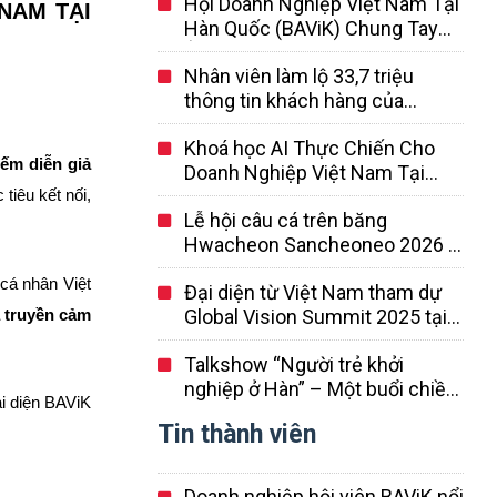
Hội Doanh Nghiệp Việt Nam Tại
NAM TẠI
Hàn Quốc (BAViK) Chung Tay
Ủng Hộ Đồng Bào Vùng Lũ
Nhân viên làm lộ 33,7 triệu
thông tin khách hàng của
Coupang là người Trung Quốc…
Khoá học AI Thực Chiến Cho
Đã nghỉ việc và rời khỏi Hàn
iếm diễn giả
Doanh Nghiệp Việt Nam Tại
Quốc
Hàn Quốc
tiêu kết nối,
Lễ hội câu cá trên băng
Hwacheon Sancheoneo 2026 –
Lễ hội mùa đông lớn nhất Hàn
 cá nhân Việt
Đại diện từ Việt Nam tham dự
Quốc
Global Vision Summit 2025 tại
ả truyền cảm
Hàn Quốc
Talkshow “Người trẻ khởi
nghiệp ở Hàn” – Một buổi chiều
ại diện BAViK
đầy cảm hứng giữa lòng Seoul
Tin thành viên
Doanh nghiệp hội viên BAViK nổi