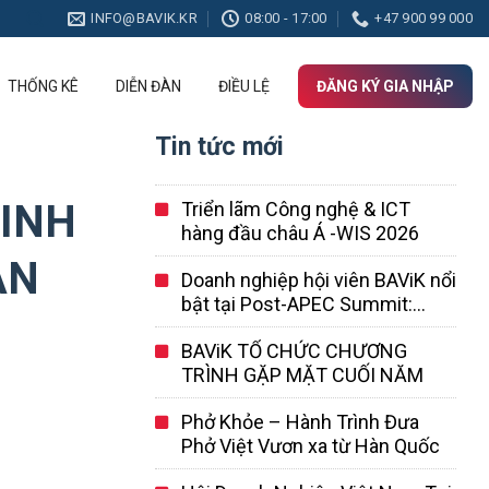
INFO@BAVIK.KR
08:00 - 17:00
+47 900 99 000
THỐNG KÊ
DIỄN ĐÀN
ĐIỀU LỆ
ĐĂNG KÝ GIA NHẬP
Tin tức mới
SINH
Triển lãm Công nghệ & ICT
hàng đầu châu Á -WIS 2026
ÀN
Doanh nghiệp hội viên BAViK nổi
bật tại Post-APEC Summit:
SotaTek Korea dẫn đầu mô hình
BAViK TỔ CHỨC CHƯƠNG
hợp tác AI Việt – Hàn
TRÌNH GẶP MẶT CUỐI NĂM
Phở Khỏe – Hành Trình Đưa
Phở Việt Vươn xa từ Hàn Quốc