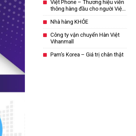
Việt Phone – Thương hiệu viễn
ngành mỹ phẩm Hàn Quốc
thông hàng đầu cho người Việt
tại Hàn Quốc
Nhà hàng KHỎE
Công ty vận chuyển Hàn Việt
Vihanmall
Pam’s Korea – Giá trị chân thật