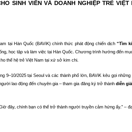
HO SINH VIÊN VÀ DOANH NGHIỆP TRẺ VIỆT 
am tại Hàn Quốc (BAViK) chính thức phát động chiến dịch
“Tìm k
ng, học tập và làm việc tại Hàn Quốc. Chương trình hướng đến mục 
ho thế hệ trẻ Việt Nam tại xứ sở kim chi.
áng 9–10/2025 tại Seoul và các thành phố lớn, BAViK kêu gọi những
người lao động đến chuyên gia – tham gia đăng ký trở thành
diễn gi
Giờ đây, chính bạn có thể trở thành người truyền cảm hứng ấy.” – đ