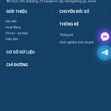
4th floor, SOL Building, 25 Sangwon I-gil, Seongdong-gu, Seoul
GIỚI THIỆU
CHUYỂN ĐỔI SỐ
Hội viên
THỐNG KÊ
Hoạt động
Tin tức - sự kiện
Thống kê
Diễn đàn
Kinh nghiệm kinh doanh
CƠ SỞ DỮ LIỆU
CHỈ ĐƯỜNG