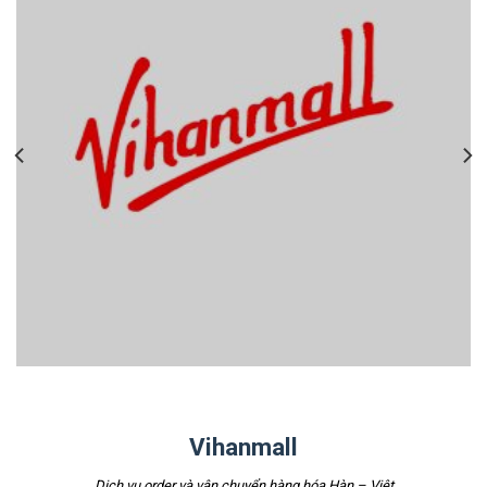
Vihanmall
Dịch vụ order và vận chuyển hàng hóa Hàn – Việt