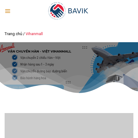
Skip
to
content
Trang chủ
/
Vihanmall