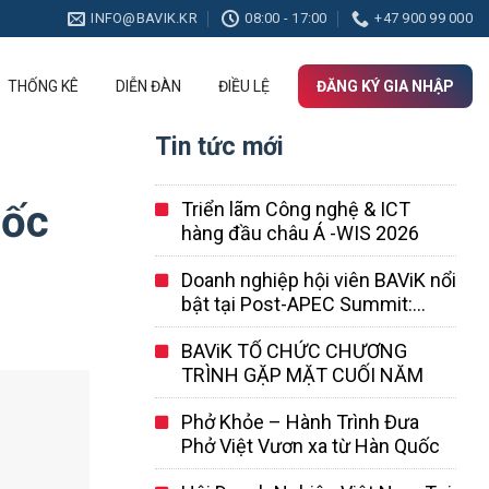
INFO@BAVIK.KR
08:00 - 17:00
+47 900 99 000
THỐNG KÊ
DIỄN ĐÀN
ĐIỀU LỆ
ĐĂNG KÝ GIA NHẬP
Tin tức mới
uốc
Triển lãm Công nghệ & ICT
hàng đầu châu Á -WIS 2026
Doanh nghiệp hội viên BAViK nổi
bật tại Post-APEC Summit:
SotaTek Korea dẫn đầu mô hình
BAViK TỔ CHỨC CHƯƠNG
hợp tác AI Việt – Hàn
TRÌNH GẶP MẶT CUỐI NĂM
Phở Khỏe – Hành Trình Đưa
Phở Việt Vươn xa từ Hàn Quốc