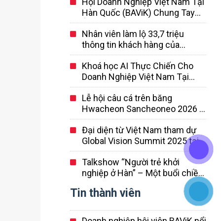
Hội Doanh Nghiệp Việt Nam Tại
Hàn Quốc (BAViK) Chung Tay
Ủng Hộ Đồng Bào Vùng Lũ
Nhân viên làm lộ 33,7 triệu
thông tin khách hàng của
Coupang là người Trung Quốc…
Khoá học AI Thực Chiến Cho
Đã nghỉ việc và rời khỏi Hàn
Doanh Nghiệp Việt Nam Tại
Quốc
Hàn Quốc
Lễ hội câu cá trên băng
Hwacheon Sancheoneo 2026 –
Lễ hội mùa đông lớn nhất Hàn
Đại diện từ Việt Nam tham dự
Quốc
Global Vision Summit 2025 tại
Hàn Quốc
Talkshow “Người trẻ khởi
nghiệp ở Hàn” – Một buổi chiều
đầy cảm hứng giữa lòng Seoul
Tin thành viên
Doanh nghiệp hội viên BAViK nổi