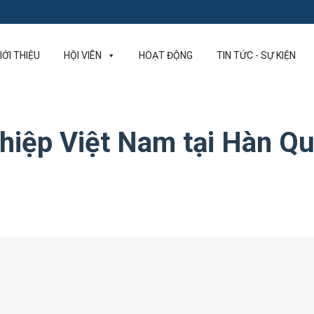
IỚI THIỆU
HỘI VIÊN
HOẠT ĐỘNG
TIN TỨC - SỰ KIỆN
hiệp Việt Nam tại Hàn Q