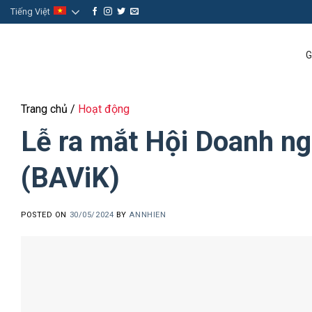
Skip
Tiếng Việt
to
content
G
Trang chủ
/
Hoạt động
Lễ ra mắt Hội Doanh ng
(BAViK)
POSTED ON
30/05/2024
BY
ANNHIEN